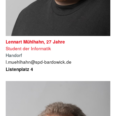
Lennart Mühlhahn, 27 Jahre
Student der Informatik
Handorf
l.muehlhahn@spd-bardowick.de
Listenplatz 4