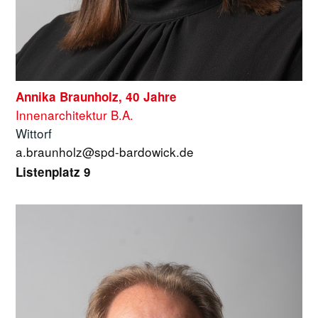
Annika Braunholz, 40 Jahre
Innenarchitektur B.A.
Wittorf
a.braunholz@spd-bardowick.de
Listenplatz 9