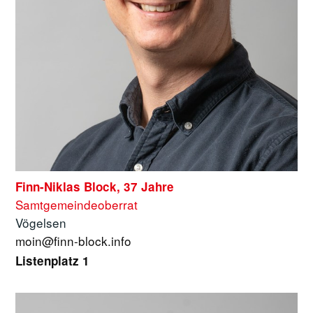
Finn-Niklas Block, 37 Jahre
Samtgemeindeoberrat
Vögelsen
moin@finn-block.info
Listenplatz 1