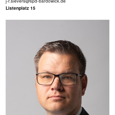
j-r.sievers@spd-bardowick.de
Listenplatz 15