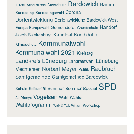
Bardowick
Barum
Ausschuss
1. Mai
Arbeitskreis
Corona
Bundestag
Bundestagswahl
Dorfentwicklung
Dorfentwicklung Bardowick-West
Handorf
Gemeinderat
Europa
Europawahl
Grundschule
Kandidatin
Kandidat
Jakob Blankenburg
Kommunalwahl
Klimaschutz
Kommunalwahl 2021
Kreistag
Landkreis Lüneburg
Lüneburg
Landratswahl
Radbruch
Norbert Meyer
Mechtersen
Politik
Samtgemeinde
Samtgemeinde Bardowick
SPD
Sommer Spezial
Sommer
Schule
Solidarität
Vögelsen
Wahl
Wahlen
St. Dionys
Wahlprogramm
Workshop
Wittorf
Walk & Talk