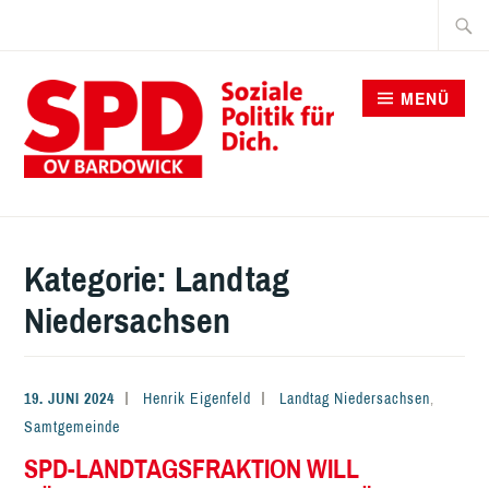
Zum
Suche
Inhalt
nach:
springen
MENÜ
SPD BARDOWICK
Kategorie:
Landtag
Niedersachsen
19. JUNI 2024
Henrik Eigenfeld
Landtag Niedersachsen
,
Samtgemeinde
SPD-LANDTAGSFRAKTION WILL