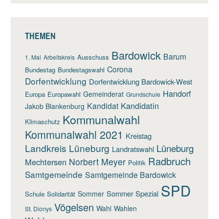
THEMEN
Bardowick
Barum
Ausschuss
1. Mai
Arbeitskreis
Corona
Bundestag
Bundestagswahl
Dorfentwicklung
Dorfentwicklung Bardowick-West
Handorf
Gemeinderat
Europa
Europawahl
Grundschule
Kandidatin
Kandidat
Jakob Blankenburg
Kommunalwahl
Klimaschutz
Kommunalwahl 2021
Kreistag
Landkreis Lüneburg
Lüneburg
Landratswahl
Radbruch
Norbert Meyer
Mechtersen
Politik
Samtgemeinde
Samtgemeinde Bardowick
SPD
Sommer Spezial
Sommer
Schule
Solidarität
Vögelsen
Wahl
Wahlen
St. Dionys