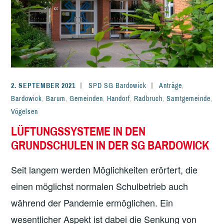
2. SEPTEMBER 2021
SPD SG Bardowick
Anträge
,
Bardowick
,
Barum
,
Gemeinden
,
Handorf
,
Radbruch
,
Samtgemeinde
,
Vögelsen
LÜFTUNGSSYSTEME IN DEN
GRUNDSCHULEN IN DER SG BARDOWICK
Seit langem werden Möglichkeiten erörtert, die
einen möglichst normalen Schulbetrieb auch
während der Pandemie ermöglichen. Ein
wesentlicher Aspekt ist dabei die Senkung von