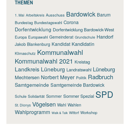
THEMEN
Bardowick
Barum
Ausschuss
1. Mai
Arbeitskreis
Corona
Bundestag
Bundestagswahl
Dorfentwicklung
Dorfentwicklung Bardowick-West
Handorf
Gemeinderat
Europa
Europawahl
Grundschule
Kandidatin
Kandidat
Jakob Blankenburg
Kommunalwahl
Klimaschutz
Kommunalwahl 2021
Kreistag
Landkreis Lüneburg
Lüneburg
Landratswahl
Radbruch
Norbert Meyer
Mechtersen
Politik
Samtgemeinde
Samtgemeinde Bardowick
SPD
Sommer Spezial
Sommer
Schule
Solidarität
Vögelsen
Wahl
Wahlen
St. Dionys
Wahlprogramm
Workshop
Wittorf
Walk & Talk