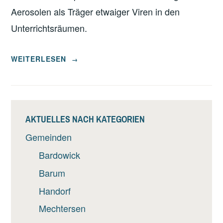
Aerosolen als Träger etwaiger Viren in den
Unterrichtsräumen.
„LÜFTUNGSSYSTEME
WEITERLESEN
→
IN
DEN
GRUNDSCHULEN
IN
AKTUELLES NACH KATEGORIEN
DER
Gemeinden
SG
BARDOWICK“
Bardowick
Barum
Handorf
Mechtersen