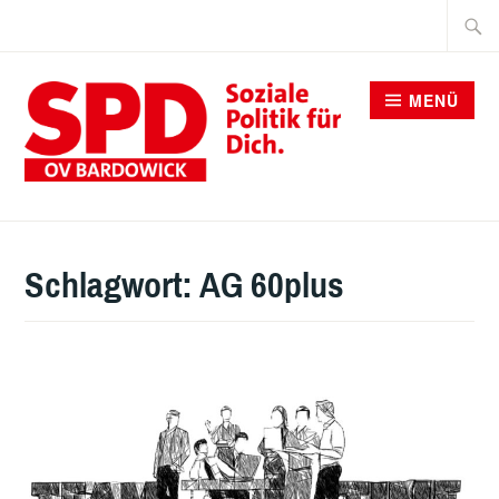
Zum
Suche
Inhalt
nach:
springen
MENÜ
SPD BARDOWICK
Schlagwort:
AG 60plus