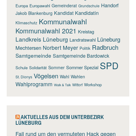
Handorf
Gemeinderat
Europa
Europawahl
Grundschule
Kandidatin
Kandidat
Jakob Blankenburg
Kommunalwahl
Klimaschutz
Kommunalwahl 2021
Kreistag
Landkreis Lüneburg
Lüneburg
Landratswahl
Radbruch
Norbert Meyer
Mechtersen
Politik
Samtgemeinde
Samtgemeinde Bardowick
SPD
Sommer Spezial
Sommer
Schule
Solidarität
Vögelsen
Wahl
Wahlen
St. Dionys
Wahlprogramm
Workshop
Wittorf
Walk & Talk
AKTUELLES AUS DEM UNTERBEZIRK
LÜNEBURG
Fall rund um den vermuteten Hack gegen