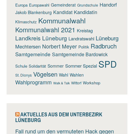
Handorf
Gemeinderat
Europa
Europawahl
Grundschule
Kandidatin
Kandidat
Jakob Blankenburg
Kommunalwahl
Klimaschutz
Kommunalwahl 2021
Kreistag
Landkreis Lüneburg
Lüneburg
Landratswahl
Radbruch
Norbert Meyer
Mechtersen
Politik
Samtgemeinde
Samtgemeinde Bardowick
SPD
Sommer Spezial
Sommer
Schule
Solidarität
Vögelsen
Wahl
Wahlen
St. Dionys
Wahlprogramm
Workshop
Wittorf
Walk & Talk
AKTUELLES AUS DEM UNTERBEZIRK
LÜNEBURG
Fall rund um den vermuteten Hack gegen