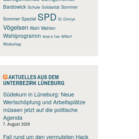
Bardowick
Sommer
Schule
Solidarität
SPD
Sommer Spezial
St. Dionys
Vögelsen
Wahl
Wahlen
Wahlprogramm
Wittorf
Walk & Talk
Workshop
AKTUELLES AUS DEM
UNTERBEZIRK LÜNEBURG
Südekum in Lüneburg: Neue
Wertschöpfung und Arbeitsplätze
müssen jetzt auf die politische
Agenda
7. August 2026
Fall rund um den vermuteten Hack