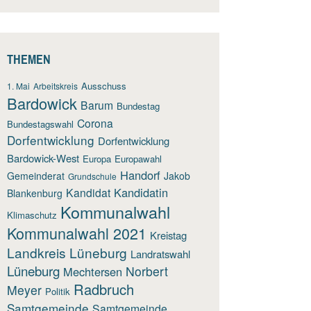
THEMEN
Ausschuss
1. Mai
Arbeitskreis
Bardowick
Barum
Bundestag
Corona
Bundestagswahl
Dorfentwicklung
Dorfentwicklung
Bardowick-West
Europa
Europawahl
Handorf
Gemeinderat
Jakob
Grundschule
Kandidatin
Kandidat
Blankenburg
Kommunalwahl
Klimaschutz
Kommunalwahl 2021
Kreistag
Landkreis Lüneburg
Landratswahl
Lüneburg
Norbert
Mechtersen
Radbruch
Meyer
Politik
Samtgemeinde
Samtgemeinde