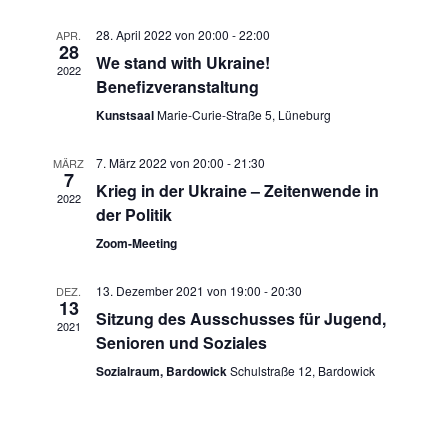
UND
ANSICHT
Naviga
28. April 2022 von 20:00
-
22:00
APR.
28
NAVIGAT
We stand with Ukraine!
2022
Benefizveranstaltung
Kunstsaal
Marie-Curie-Straße 5, Lüneburg
7. März 2022 von 20:00
-
21:30
MÄRZ
7
Krieg in der Ukraine – Zeitenwende in
2022
der Politik
Zoom-Meeting
13. Dezember 2021 von 19:00
-
20:30
DEZ.
13
Sitzung des Ausschusses für Jugend,
2021
Senioren und Soziales
Sozialraum, Bardowick
Schulstraße 12, Bardowick