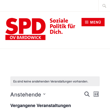
Zum
Suche
Inhalt
nach:
springen
MENÜ
SPD BARDOWICK
Es sind keine anstehenden Veranstaltungen vorhanden.
VERANST
Anstehende
SUCHE
Verans
LISTE
SUCHE
Datum
Vergangene Veranstaltungen
Ansich
wählen.