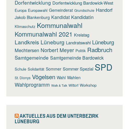
Dorfentwicklung
Dorfentwicklung Bardowick-West
Handorf
Gemeinderat
Europa
Europawahl
Grundschule
Kandidatin
Kandidat
Jakob Blankenburg
Kommunalwahl
Klimaschutz
Kommunalwahl 2021
Kreistag
Landkreis Lüneburg
Lüneburg
Landratswahl
Radbruch
Norbert Meyer
Mechtersen
Politik
Samtgemeinde
Samtgemeinde Bardowick
SPD
Sommer Spezial
Sommer
Schule
Solidarität
Vögelsen
Wahl
Wahlen
St. Dionys
Wahlprogramm
Workshop
Wittorf
Walk & Talk
AKTUELLES AUS DEM UNTERBEZIRK
LÜNEBURG