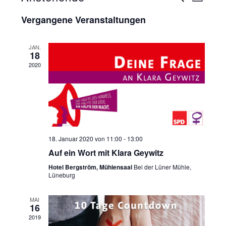
LISTE
SUCHE
Datum
Vergangene Veranstaltungen
Ansich
UND
wählen.
ANSICHT
Naviga
JAN.
18
NAVIGAT
2020
18. Januar 2020 von 11:00
-
13:00
Auf ein Wort mit Klara Geywitz
Hotel Bergström, Mühlensaal
Bei der Lüner Mühle,
Lüneburg
MAI
16
2019