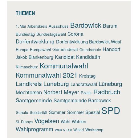
THEMEN
Bardowick
Barum
Ausschuss
1. Mai
Arbeitskreis
Corona
Bundestag
Bundestagswahl
Dorfentwicklung
Dorfentwicklung Bardowick-West
Handorf
Gemeinderat
Europa
Europawahl
Grundschule
Kandidatin
Kandidat
Jakob Blankenburg
Kommunalwahl
Klimaschutz
Kommunalwahl 2021
Kreistag
Landkreis Lüneburg
Lüneburg
Landratswahl
Radbruch
Norbert Meyer
Mechtersen
Politik
Samtgemeinde
Samtgemeinde Bardowick
SPD
Sommer Spezial
Sommer
Schule
Solidarität
Vögelsen
Wahl
Wahlen
St. Dionys
Wahlprogramm
Workshop
Wittorf
Walk & Talk