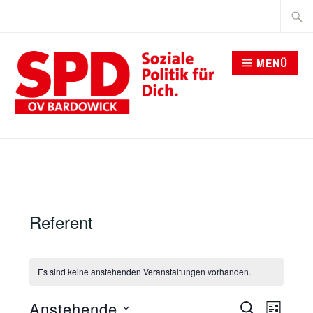
Zum
Suche
Inhalt
nach:
springen
MENÜ
SPD BARDOWICK
Referent
Es sind keine anstehenden Veranstaltungen vorhanden.
VERANST
Anstehende
SUCHE
Verans