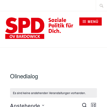
Zum
Suche
Inhalt
nach:
springen
MENÜ
SPD BARDOWICK
Olinedialog
Es sind keine anstehenden Veranstaltungen vorhanden.
VERANST
Anstehende
SUCHE
Verans