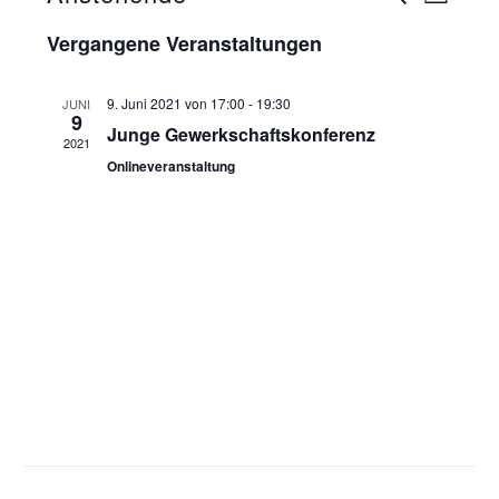
LISTE
SUCHE
Datum
Vergangene Veranstaltungen
Ansich
UND
wählen.
ANSICHT
Naviga
9. Juni 2021 von 17:00
-
19:30
JUNI
9
NAVIGAT
Junge Gewerkschaftskonferenz
2021
Onlineveranstaltung