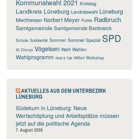
Kommunalwahl 2021
Kreistag
Landkreis Lüneburg
Lüneburg
Landratswahl
Radbruch
Norbert Meyer
Mechtersen
Politik
Samtgemeinde
Samtgemeinde Bardowick
SPD
Sommer Spezial
Sommer
Schule
Solidarität
Vögelsen
Wahl
Wahlen
St. Dionys
Wahlprogramm
Workshop
Wittorf
Walk & Talk
AKTUELLES AUS DEM UNTERBEZIRK
LÜNEBURG
Südekum in Lüneburg: Neue
Wertschöpfung und Arbeitsplätze müssen
jetzt auf die politische Agenda
7. August 2026