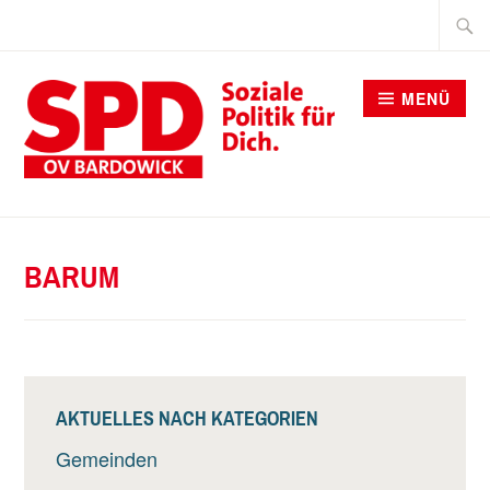
Zum
Suche
Inhalt
nach:
springen
MENÜ
SPD BARDOWICK
BARUM
AKTUELLES NACH KATEGORIEN
Gemeinden