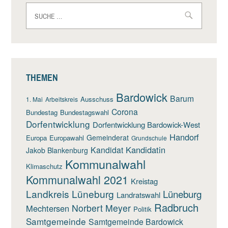
Suche
nach:
THEMEN
Bardowick
Barum
Ausschuss
1. Mai
Arbeitskreis
Corona
Bundestag
Bundestagswahl
Dorfentwicklung
Dorfentwicklung Bardowick-West
Handorf
Gemeinderat
Europa
Europawahl
Grundschule
Kandidatin
Kandidat
Jakob Blankenburg
Kommunalwahl
Klimaschutz
Kommunalwahl 2021
Kreistag
Landkreis Lüneburg
Lüneburg
Landratswahl
Radbruch
Norbert Meyer
Mechtersen
Politik
Samtgemeinde
Samtgemeinde Bardowick