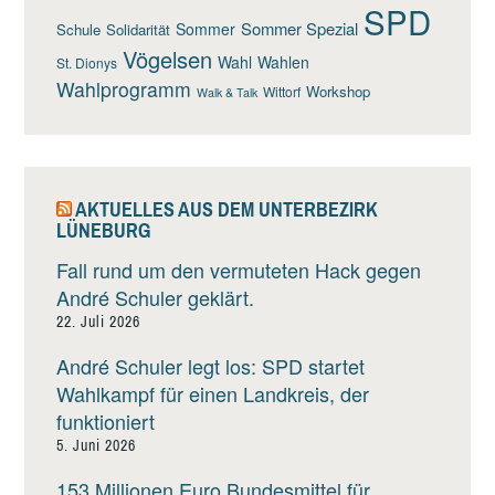
SPD
Sommer Spezial
Sommer
Schule
Solidarität
Vögelsen
Wahl
Wahlen
St. Dionys
Wahlprogramm
Workshop
Wittorf
Walk & Talk
AKTUELLES AUS DEM UNTERBEZIRK
LÜNEBURG
Fall rund um den vermuteten Hack gegen
André Schuler geklärt.
22. Juli 2026
André Schuler legt los: SPD startet
Wahlkampf für einen Landkreis, der
funktioniert
5. Juni 2026
153 Millionen Euro Bundesmittel für