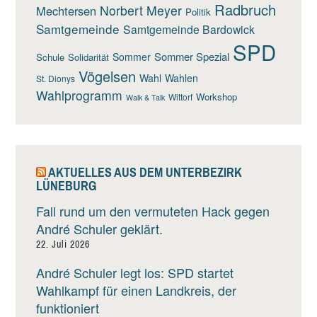
Radbruch
Norbert Meyer
Mechtersen
Politik
Samtgemeinde
Samtgemeinde Bardowick
SPD
Sommer Spezial
Sommer
Schule
Solidarität
Vögelsen
Wahl
Wahlen
St. Dionys
Wahlprogramm
Workshop
Wittorf
Walk & Talk
AKTUELLES AUS DEM UNTERBEZIRK
LÜNEBURG
Fall rund um den vermuteten Hack gegen
André Schuler geklärt.
22. Juli 2026
André Schuler legt los: SPD startet
Wahlkampf für einen Landkreis, der
funktioniert