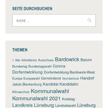
SEITE DURCHSUCHEN
Suche
nach:
THEMEN
Bardowick
Barum
Ausschuss
1. Mai
Arbeitskreis
Corona
Bundestag
Bundestagswahl
Dorfentwicklung
Dorfentwicklung Bardowick-West
Handorf
Gemeinderat
Europa
Europawahl
Grundschule
Kandidatin
Kandidat
Jakob Blankenburg
Kommunalwahl
Klimaschutz
Kommunalwahl 2021
Kreistag
Landkreis Lüneburg
Lüneburg
Landratswahl