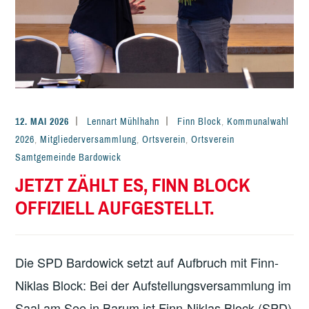
12. MAI 2026
Lennart Mühlhahn
Finn Block
,
Kommunalwahl
2026
,
Mitgliederversammlung
,
Ortsverein
,
Ortsverein
Samtgemeinde Bardowick
JETZT ZÄHLT ES, FINN BLOCK
OFFIZIELL AUFGESTELLT.
Die SPD Bardowick setzt auf Aufbruch mit Finn-
Niklas Block: Bei der Aufstellungsversammlung im
Saal am See in Barum ist Finn-Niklas Block (SPD)