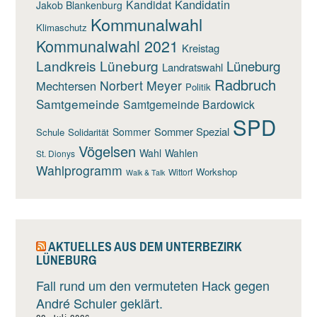
Kandidatin
Kandidat
Jakob Blankenburg
Kommunalwahl
Klimaschutz
Kommunalwahl 2021
Kreistag
Landkreis Lüneburg
Lüneburg
Landratswahl
Radbruch
Norbert Meyer
Mechtersen
Politik
Samtgemeinde
Samtgemeinde Bardowick
SPD
Sommer Spezial
Sommer
Schule
Solidarität
Vögelsen
Wahl
Wahlen
St. Dionys
Wahlprogramm
Workshop
Wittorf
Walk & Talk
AKTUELLES AUS DEM UNTERBEZIRK
LÜNEBURG
Fall rund um den vermuteten Hack gegen
André Schuler geklärt.