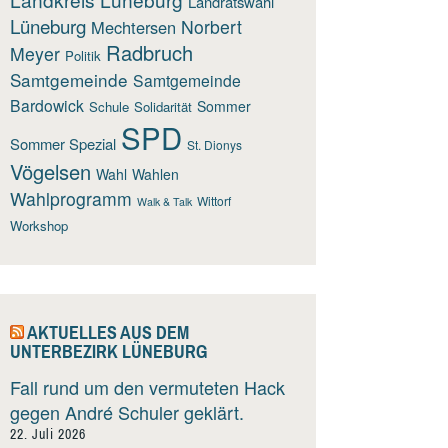
Landratswahl
Lüneburg
Norbert
Mechtersen
Radbruch
Meyer
Politik
Samtgemeinde
Samtgemeinde
Bardowick
Sommer
Schule
Solidarität
SPD
Sommer Spezial
St. Dionys
Vögelsen
Wahl
Wahlen
Wahlprogramm
Wittorf
Walk & Talk
Workshop
AKTUELLES AUS DEM
UNTERBEZIRK LÜNEBURG
Fall rund um den vermuteten Hack
gegen André Schuler geklärt.
22. Juli 2026