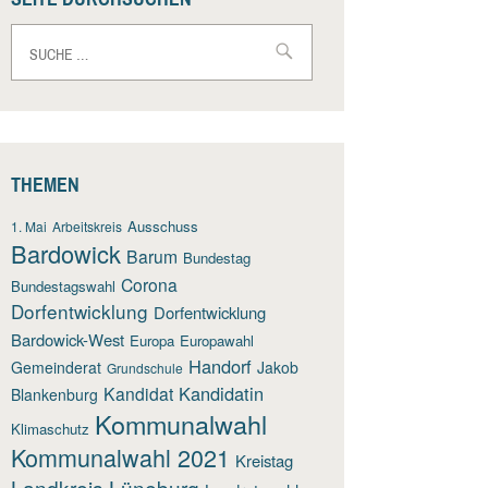
Suche
nach:
THEMEN
Ausschuss
1. Mai
Arbeitskreis
Bardowick
Barum
Bundestag
Corona
Bundestagswahl
Dorfentwicklung
Dorfentwicklung
Bardowick-West
Europa
Europawahl
Handorf
Gemeinderat
Jakob
Grundschule
Kandidatin
Kandidat
Blankenburg
Kommunalwahl
Klimaschutz
Kommunalwahl 2021
Kreistag
Landkreis Lüneburg