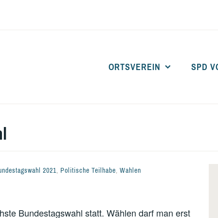
ORTSVEREIN
SPD V
SPD BARDOWICK
l
undestagswahl 2021
,
Politische Teilhabe
,
Wahlen
ste Bundestagswahl statt. Wählen darf man erst