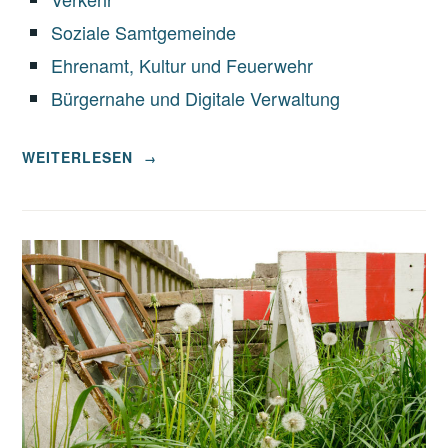
Soziale Samtgemeinde
Ehrenamt, Kultur und Feuerwehr
Bürgernahe und Digitale Verwaltung
„WAHLPROGRAMM
WEITERLESEN
→
SAMTGEMEINDE
BARDOWICK“