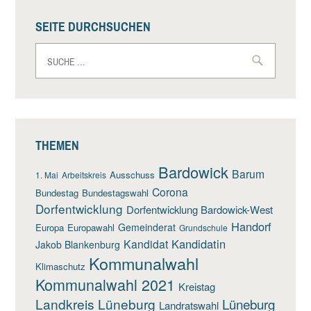
SEITE DURCHSUCHEN
Suche
nach:
THEMEN
Bardowick
Barum
Ausschuss
1. Mai
Arbeitskreis
Corona
Bundestag
Bundestagswahl
Dorfentwicklung
Dorfentwicklung Bardowick-West
Handorf
Gemeinderat
Europa
Europawahl
Grundschule
Kandidatin
Kandidat
Jakob Blankenburg
Kommunalwahl
Klimaschutz
Kommunalwahl 2021
Kreistag
Landkreis Lüneburg
Lüneburg
Landratswahl