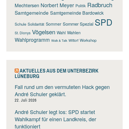
Radbruch
Norbert Meyer
Mechtersen
Politik
Samtgemeinde
Samtgemeinde Bardowick
SPD
Sommer Spezial
Sommer
Schule
Solidarität
Vögelsen
Wahl
Wahlen
St. Dionys
Wahlprogramm
Workshop
Wittorf
Walk & Talk
AKTUELLES AUS DEM UNTERBEZIRK
LÜNEBURG
Fall rund um den vermuteten Hack gegen
André Schuler geklärt.
22. Juli 2026
André Schuler legt los: SPD startet
Wahlkampf für einen Landkreis, der
funktioniert