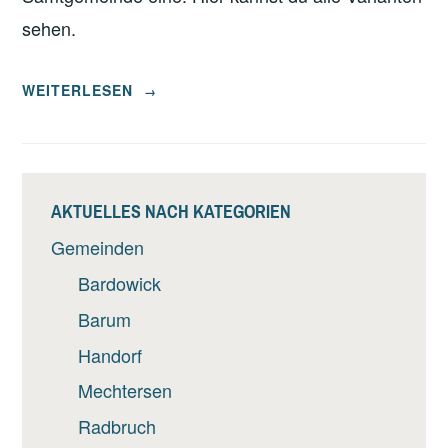
sehen.
„DEIN
WEITERLESEN
→
DORF
–
DEINE
ENTSCHEIDUNG“
AKTUELLES NACH KATEGORIEN
Gemeinden
Bardowick
Barum
Handorf
Mechtersen
Radbruch