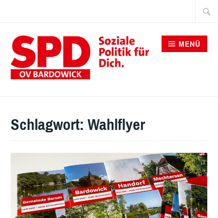
Zum
Suche
Inhalt
nach:
springen
MENÜ
SPD BARDOWICK
Schlagwort:
Wahlflyer