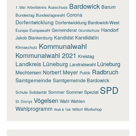
Bardowick
Barum
Ausschuss
1. Mai
Arbeitskreis
Corona
Bundestag
Bundestagswahl
Dorfentwicklung
Dorfentwicklung Bardowick-West
Handorf
Gemeinderat
Europa
Europawahl
Grundschule
Kandidatin
Kandidat
Jakob Blankenburg
Kommunalwahl
Klimaschutz
Kommunalwahl 2021
Kreistag
Landkreis Lüneburg
Lüneburg
Landratswahl
Radbruch
Norbert Meyer
Mechtersen
Politik
Samtgemeinde
Samtgemeinde Bardowick
SPD
Sommer Spezial
Sommer
Schule
Solidarität
Vögelsen
Wahl
Wahlen
St. Dionys
Wahlprogramm
Workshop
Wittorf
Walk & Talk