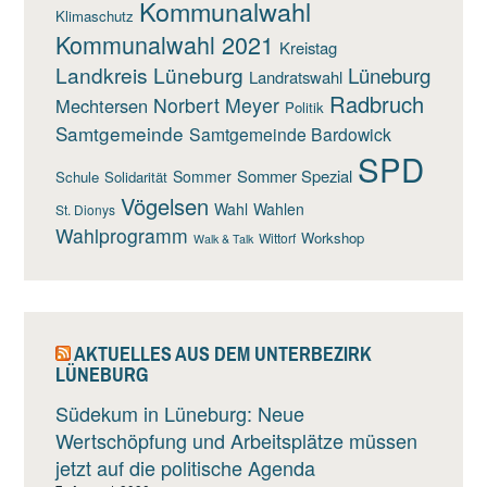
Kommunalwahl
Klimaschutz
Kommunalwahl 2021
Kreistag
Landkreis Lüneburg
Lüneburg
Landratswahl
Radbruch
Norbert Meyer
Mechtersen
Politik
Samtgemeinde
Samtgemeinde Bardowick
SPD
Sommer Spezial
Sommer
Schule
Solidarität
Vögelsen
Wahl
Wahlen
St. Dionys
Wahlprogramm
Workshop
Wittorf
Walk & Talk
AKTUELLES AUS DEM UNTERBEZIRK
LÜNEBURG
Südekum in Lüneburg: Neue
Wertschöpfung und Arbeitsplätze müssen
jetzt auf die politische Agenda