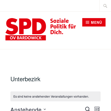
Zum
Suche
Inhalt
nach:
springen
MENÜ
SPD BARDOWICK
Unterbezirk
Es sind keine anstehenden Veranstaltungen vorhanden.
VERANST
Anstehende
SUCHE
Verans