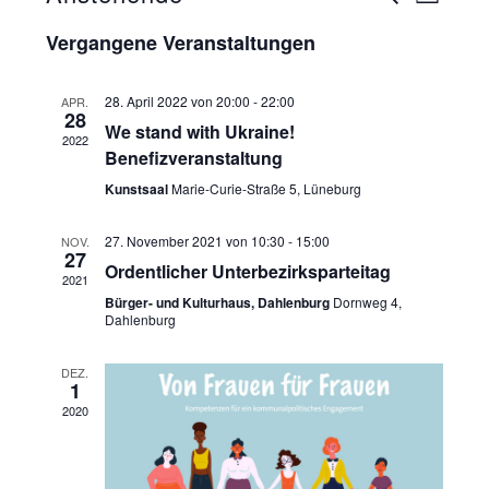
LISTE
SUCHE
Datum
Vergangene Veranstaltungen
Ansich
UND
wählen.
ANSICHT
Naviga
28. April 2022 von 20:00
-
22:00
APR.
28
NAVIGAT
We stand with Ukraine!
2022
Benefizveranstaltung
Kunstsaal
Marie-Curie-Straße 5, Lüneburg
27. November 2021 von 10:30
-
15:00
NOV.
27
Ordentlicher Unterbezirksparteitag
2021
Bürger- und Kulturhaus, Dahlenburg
Dornweg 4,
Dahlenburg
DEZ.
1
2020