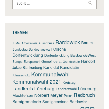
nach:
THEMEN
Bardowick
Barum
Ausschuss
1. Mai
Arbeitskreis
Corona
Bundestag
Bundestagswahl
Dorfentwicklung
Dorfentwicklung Bardowick-West
Handorf
Gemeinderat
Europa
Europawahl
Grundschule
Kandidatin
Kandidat
Jakob Blankenburg
Kommunalwahl
Klimaschutz
Kommunalwahl 2021
Kreistag
Landkreis Lüneburg
Lüneburg
Landratswahl
Radbruch
Norbert Meyer
Mechtersen
Politik
Samtgemeinde
Samtgemeinde Bardowick