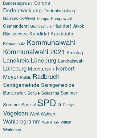
Corona
Bundestagswahl
Dorfentwicklung
Dorfentwicklung
Bardowick-West
Europa
Europawahl
Handorf
Gemeinderat
Jakob
Grundschule
Kandidatin
Kandidat
Blankenburg
Kommunalwahl
Klimaschutz
Kommunalwahl 2021
Kreistag
Landkreis Lüneburg
Landratswahl
Lüneburg
Norbert
Mechtersen
Radbruch
Meyer
Politik
Samtgemeinde
Samtgemeinde
Bardowick
Sommer
Schule
Solidarität
SPD
Sommer Spezial
St. Dionys
Vögelsen
Wahl
Wahlen
Wahlprogramm
Wittorf
Walk & Talk
Workshop