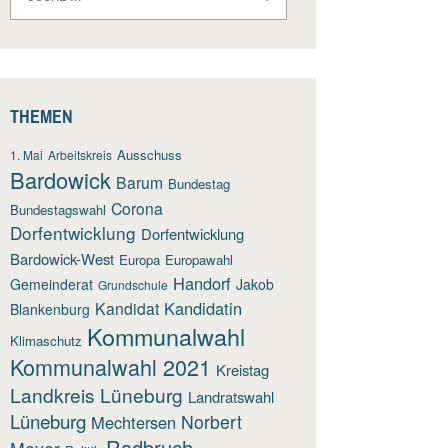
nach:
THEMEN
Ausschuss
1. Mai
Arbeitskreis
Bardowick
Barum
Bundestag
Corona
Bundestagswahl
Dorfentwicklung
Dorfentwicklung
Bardowick-West
Europa
Europawahl
Handorf
Gemeinderat
Jakob
Grundschule
Kandidatin
Kandidat
Blankenburg
Kommunalwahl
Klimaschutz
Kommunalwahl 2021
Kreistag
Landkreis Lüneburg
Landratswahl
Lüneburg
Norbert
Mechtersen
Radbruch