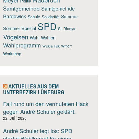
Meyer
Politik
Samtgemeinde
Samtgemeinde
Bardowick
Sommer
Schule
Solidarität
SPD
Sommer Spezial
St. Dionys
Vögelsen
Wahl
Wahlen
Wahlprogramm
Wittorf
Walk & Talk
Workshop
AKTUELLES AUS DEM
UNTERBEZIRK LÜNEBURG
Fall rund um den vermuteten Hack
gegen André Schuler geklärt.
22. Juli 2026
André Schuler legt los: SPD
startet Wahlkampf für einen