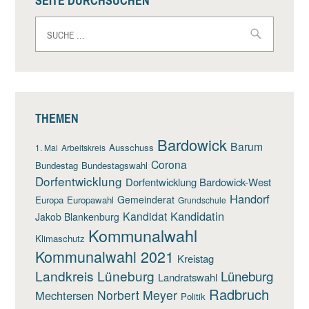
SEITE DURCHSUCHEN
Suche
nach:
THEMEN
Bardowick
Barum
Ausschuss
1. Mai
Arbeitskreis
Corona
Bundestag
Bundestagswahl
Dorfentwicklung
Dorfentwicklung Bardowick-West
Handorf
Gemeinderat
Europa
Europawahl
Grundschule
Kandidatin
Kandidat
Jakob Blankenburg
Kommunalwahl
Klimaschutz
Kommunalwahl 2021
Kreistag
Landkreis Lüneburg
Lüneburg
Landratswahl
Radbruch
Norbert Meyer
Mechtersen
Politik