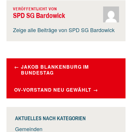
VERÖFFENTLICHT VON
SPD SG Bardowick
Zeige alle Beiträge von SPD SG Bardowick
BEITRAGSNAVIGATION
JAKOB BLANKENBURG IM
BUNDESTAG
OV-VORSTAND NEU GEWÄHLT
AKTUELLES NACH KATEGORIEN
Gemeinden