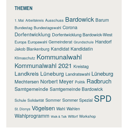
THEMEN
Bardowick
Barum
Ausschuss
1. Mai
Arbeitskreis
Corona
Bundestag
Bundestagswahl
Dorfentwicklung
Dorfentwicklung Bardowick-West
Handorf
Gemeinderat
Europa
Europawahl
Grundschule
Kandidatin
Kandidat
Jakob Blankenburg
Kommunalwahl
Klimaschutz
Kommunalwahl 2021
Kreistag
Landkreis Lüneburg
Lüneburg
Landratswahl
Radbruch
Norbert Meyer
Mechtersen
Politik
Samtgemeinde
Samtgemeinde Bardowick
SPD
Sommer Spezial
Sommer
Schule
Solidarität
Vögelsen
Wahl
Wahlen
St. Dionys
Wahlprogramm
Workshop
Wittorf
Walk & Talk