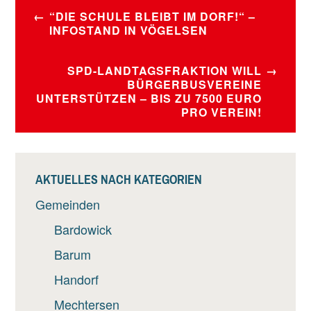
BEITRAGSNAVIGATION
“DIE SCHULE BLEIBT IM DORF!“ –
INFOSTAND IN VÖGELSEN
SPD-LANDTAGSFRAKTION WILL
BÜRGERBUSVEREINE
UNTERSTÜTZEN – BIS ZU 7500 EURO
PRO VEREIN!
AKTUELLES NACH KATEGORIEN
Gemeinden
Bardowick
Barum
Handorf
Mechtersen