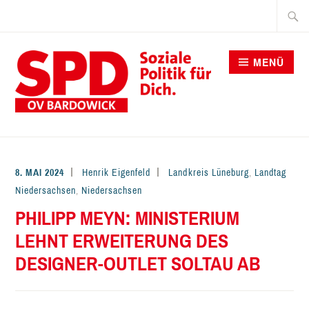
Zum
Suche
Inhalt
nach:
springen
MENÜ
SPD BARDOWICK
8. MAI 2024
Henrik Eigenfeld
Landkreis Lüneburg
,
Landtag
Niedersachsen
,
Niedersachsen
PHILIPP MEYN: MINISTERIUM
LEHNT ERWEITERUNG DES
DESIGNER-OUTLET SOLTAU AB