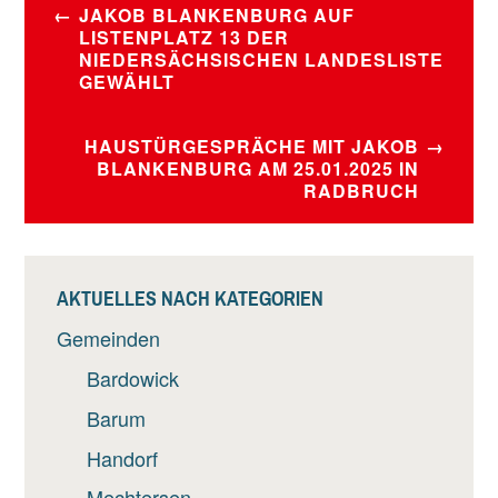
JAKOB BLANKENBURG AUF
LISTENPLATZ 13 DER
NIEDERSÄCHSISCHEN LANDESLISTE
GEWÄHLT
HAUSTÜRGESPRÄCHE MIT JAKOB
BLANKENBURG AM 25.01.2025 IN
RADBRUCH
AKTUELLES NACH KATEGORIEN
Gemeinden
Bardowick
Barum
Handorf
Mechtersen