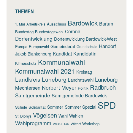
THEMEN
Bardowick
Barum
Ausschuss
1. Mai
Arbeitskreis
Corona
Bundestag
Bundestagswahl
Dorfentwicklung
Dorfentwicklung Bardowick-West
Handorf
Gemeinderat
Europa
Europawahl
Grundschule
Kandidatin
Kandidat
Jakob Blankenburg
Kommunalwahl
Klimaschutz
Kommunalwahl 2021
Kreistag
Landkreis Lüneburg
Lüneburg
Landratswahl
Radbruch
Norbert Meyer
Mechtersen
Politik
Samtgemeinde
Samtgemeinde Bardowick
SPD
Sommer Spezial
Sommer
Schule
Solidarität
Vögelsen
Wahl
Wahlen
St. Dionys
Wahlprogramm
Workshop
Wittorf
Walk & Talk