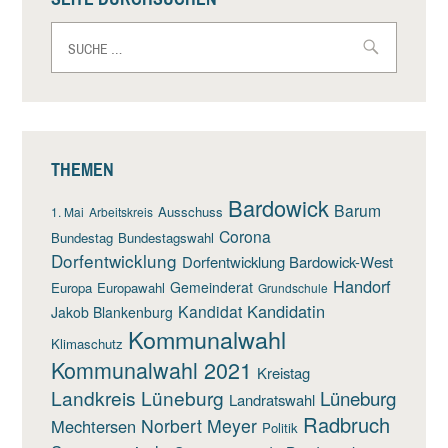
Suche
nach:
THEMEN
Bardowick
Barum
Ausschuss
1. Mai
Arbeitskreis
Corona
Bundestag
Bundestagswahl
Dorfentwicklung
Dorfentwicklung Bardowick-West
Handorf
Gemeinderat
Europa
Europawahl
Grundschule
Kandidatin
Kandidat
Jakob Blankenburg
Kommunalwahl
Klimaschutz
Kommunalwahl 2021
Kreistag
Landkreis Lüneburg
Lüneburg
Landratswahl
Radbruch
Norbert Meyer
Mechtersen
Politik