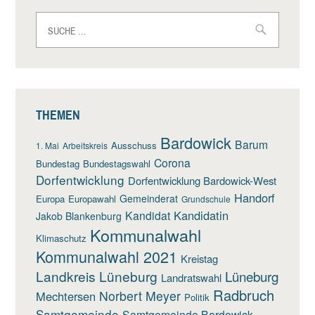
Suche
nach:
THEMEN
Bardowick
Barum
Ausschuss
1. Mai
Arbeitskreis
Corona
Bundestag
Bundestagswahl
Dorfentwicklung
Dorfentwicklung Bardowick-West
Handorf
Gemeinderat
Europa
Europawahl
Grundschule
Kandidatin
Kandidat
Jakob Blankenburg
Kommunalwahl
Klimaschutz
Kommunalwahl 2021
Kreistag
Landkreis Lüneburg
Lüneburg
Landratswahl
Radbruch
Norbert Meyer
Mechtersen
Politik
Samtgemeinde
Samtgemeinde Bardowick