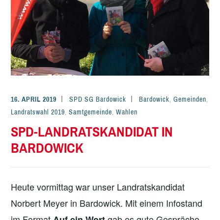
16. APRIL 2019
SPD SG Bardowick
Bardowick
,
Gemeinden
,
Landratswahl 2019
,
Samtgemeinde
,
Wahlen
SPD-LANDRATSKANDIDAT IN
BARDOWICK
Heute vormittag war unser Landratskandidat
Norbert Meyer in Bardowick. Mit einem Infostand
im Format
gab es gute Gespräche
Auf ein Wort