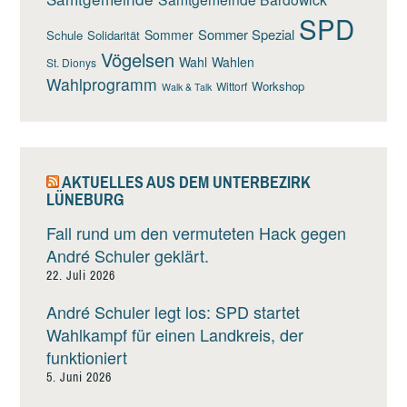
SPD
Sommer Spezial
Sommer
Schule
Solidarität
Vögelsen
Wahl
Wahlen
St. Dionys
Wahlprogramm
Workshop
Wittorf
Walk & Talk
AKTUELLES AUS DEM UNTERBEZIRK
LÜNEBURG
Fall rund um den vermuteten Hack gegen
André Schuler geklärt.
22. Juli 2026
André Schuler legt los: SPD startet
Wahlkampf für einen Landkreis, der
funktioniert
5. Juni 2026