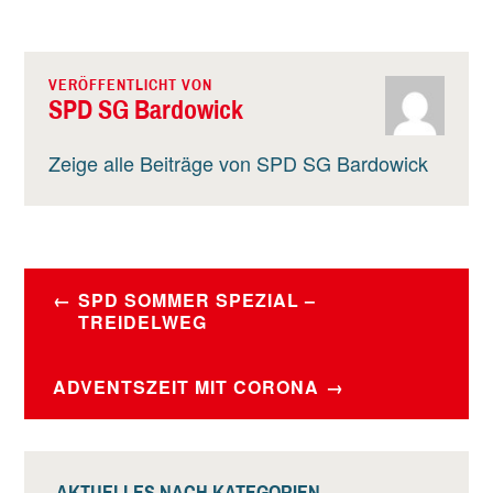
VERÖFFENTLICHT VON
SPD SG Bardowick
Zeige alle Beiträge von SPD SG Bardowick
BEITRAGSNAVIGATION
SPD SOMMER SPEZIAL –
TREIDELWEG
ADVENTSZEIT MIT CORONA
AKTUELLES NACH KATEGORIEN