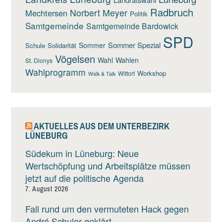
Radbruch
Norbert Meyer
Mechtersen
Politik
Samtgemeinde
Samtgemeinde Bardowick
SPD
Sommer Spezial
Sommer
Schule
Solidarität
Vögelsen
Wahl
Wahlen
St. Dionys
Wahlprogramm
Workshop
Wittorf
Walk & Talk
AKTUELLES AUS DEM UNTERBEZIRK
LÜNEBURG
Südekum in Lüneburg: Neue
Wertschöpfung und Arbeitsplätze müssen
jetzt auf die politische Agenda
7. August 2026
Fall rund um den vermuteten Hack gegen
André Schuler geklärt.