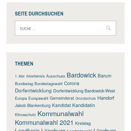
SEITE DURCHSUCHEN
Suche
nach:
THEMEN
Bardowick
Barum
Ausschuss
1. Mai
Arbeitskreis
Corona
Bundestag
Bundestagswahl
Dorfentwicklung
Dorfentwicklung Bardowick-West
Handorf
Gemeinderat
Europa
Europawahl
Grundschule
Kandidatin
Kandidat
Jakob Blankenburg
Kommunalwahl
Klimaschutz
Kommunalwahl 2021
Kreistag
Landkreis Lüneburg
Lüneburg
Landratswahl