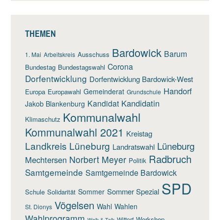
THEMEN
Bardowick
Barum
Ausschuss
1. Mai
Arbeitskreis
Corona
Bundestag
Bundestagswahl
Dorfentwicklung
Dorfentwicklung Bardowick-West
Handorf
Gemeinderat
Europa
Europawahl
Grundschule
Kandidatin
Kandidat
Jakob Blankenburg
Kommunalwahl
Klimaschutz
Kommunalwahl 2021
Kreistag
Landkreis Lüneburg
Lüneburg
Landratswahl
Radbruch
Norbert Meyer
Mechtersen
Politik
Samtgemeinde
Samtgemeinde Bardowick
SPD
Sommer Spezial
Sommer
Schule
Solidarität
Vögelsen
Wahl
Wahlen
St. Dionys
Wahlprogramm
Workshop
Wittorf
Walk & Talk